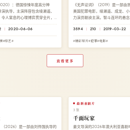
020）：德国惊悚年度高分神
《无声证词》（2019）是一部由
导演执导，主演阵容包含绫濑遥、
美国犯罪电影，绫濑遥、成龙、小
。令人窒息的心理博弈贯穿全片，
力演员联袂主演。智斗连环的悬念
料之外的深刻反转。访问高清影院
位观众。在线观看免费高清完整电
2
2020-06-06
3594
210
2019-03-22
悬案》免费完整版高清在线观看，
词》，1080P 蓝光流畅播放，永
速加载。
告。
悚#综艺#
#精彩短片#犯罪#电影#
查看更多
片
最新喜剧片
3 张
伏
千面玩家
（2026）是一部由刘伟强执导的
姜文导演的2026年澳大利亚喜剧