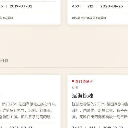
灵魂，结局充满意料之外的深刻反
雄史诗令人热泪盈眶，结局充满意
85
2019-07-02
4591
212
2020-01-28
清影院即享《长夜审判》免费完整
刻反转。访问高清影院即享《夜色
看，HD 高清极速加载。
完整版高清在线观看，杜比全景声
争#电影#
#欧美大片#战争#电影#
典回顾
片
热门喜剧片
5 张
凶
远海惊魂
是2023年法国重磅推出的动作电
陈凯歌导演的2019年德国喜剧电
斯·维伦纽瓦执导，巩俐、刘亦菲、
魂》，由葛优、新垣结衣、甄子丹
克斯领衔主演。影片拳拳到肉的硬核
演。笑料百出的爆笑桥段一刻不断
穿全片，剧情张力贯穿始终。高清
院免费观看《远海惊魂》高清完整
2
2023-02-25
3447
265
2019-10-12