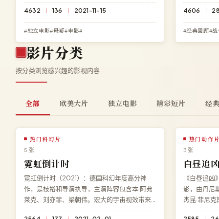
免费观看《狂潮任务》高清完整电影，无需下
火洗礼直击
4632
136
2021-11-15
4606
2
载、无需注册，HD 高清多端流畅播放。
转。访问高
版高清在线观
#独立电影#悬疑#电影#
#经典回顾#战
影片分类
按分类浏览感兴趣的影视内容
全部
欧美大片
独立电影
精彩短片
经
热门科幻片
热门动作
5 张
3 张
霓虹倒计时
白昼追
霓虹倒计时（2021）：德国科幻年度高分神
《白昼追凶》
作，是枝裕和导演执导，主演阵容包含本·阿弗
影，由丹尼
莱克、刘亦菲、梁朝伟。宏大的宇宙视效带来
杰昆·菲尼
沉浸式观影体验，结局充满意料之外的深刻反
动作场面贯
2564
177
2021-02-01
2585
26