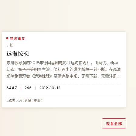
精选推荐
5 张
远海惊魂
陈凯歌导演的2019年德国喜剧电影《远海惊魂》，由葛优、新垣
结衣、甄子丹等明星主演。笑料百出的爆笑桥段一刻不断。在高清
影院免费观看《远海惊魂》高清完整电影，无需下载、无需注册，
HD 高清多端流畅播放。
3447
265
2019-10-12
#欧美大片#喜剧#电影#
查看全部