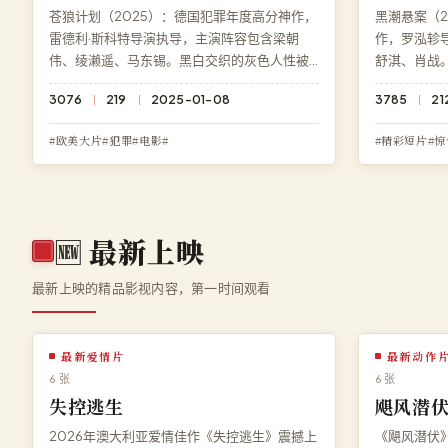
苍狼计划（2025）：德国犯罪年度高分神作，
黑潮悬案（2
雷德利·斯科特导演执导，主演阵容包含梁朝
作，罗泓轸
伟、绫濑遥、马东锡。黑白交织的灰色人性被
舒淇、肖战
无情揭开，结局充满意料之外的深刻反转。访
结局充满意
3076
219
2025-01-08
3785
21
问高清影院即享《苍狼计划》免费完整版高清
即享《黑潮
在线观看，杜比全景声极速加载。
BD 蓝光极
#欧美大片#犯罪#电影#
#精彩短片#惊
🆕
最新上映
最新上映的精品影视内容，第一时间观看
最新爱情片
最新动作
6 张
6 张
失控逃生
飓风潜
2026年澳大利亚爱情佳作《失控逃生》震撼上
《飓风潜伏》