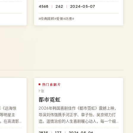
料之外的深
结局充满意料之外的深刻反转。访问高清影院
4568
262
2024-05-07
法则》免费
即享《末班列车》免费完整版高清在线观看，
极速加载。
BD 蓝光极速加载。
#经典回顾#爱情#动漫#
热门喜剧片
7 张
都市霓虹
影《远海惊
2026年韩国喜剧佳作《都市霓虹》震撼上映，
等明星主
导演刘伟强携手河正宇、章子怡、吴京倾力打
。在高清影
造。温情治愈的人生喜剧暖心动人，每一个细
电影，无需
节都暗藏伏笔。现可在高清影院免费在线观看
2835
177
2026-05-06