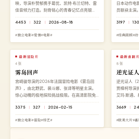
映，导演朴赞郁携手葛优、凯特·布兰切特、雷
日本动作电
佳音倾力打造。刻骨铭心的青春记忆点亮银
员联袂主演
幕，每一个细节都暗藏伏笔。现可在高清影院
在线观看免
4453
322
2026-08-18
3197
13
免费在线观看《失控逃生》高清完整版，杜比
高清流畅播
全景声多端兼容。
#独立电影#爱情#电影#
#经典回顾#动
最新冒险片
最新喜剧
4 张
8 张
雾岛回声
逆光证
宫崎骏导演的2026年法国冒险电影《雾岛回
逆光证人（2
声》，由北野武、裴斗娜、张译等明星主演。
贾樟柯导演
惊心动魄的极地探险挑战极限。在高清影院免
艾玛·斯通
费观看《雾岛回声》高清完整电影，无需下
心动人，结
3375
327
2026-02-15
3669
2
载、无需注册，BD 蓝光多端流畅播放。
高清影院即
线观看，BD
#独立电影#冒险#综艺#
#欧美大片#喜