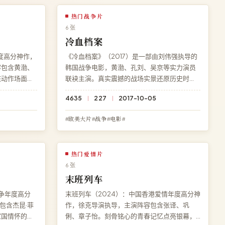
热门战争片
6 张
冷血档案
度高分神作，
《冷血档案》（2017）是一部由刘伟强执导的
容包含黄渤、
韩国战争电影，黄渤、孔刘、吴京等实力演员
核动作场面贯
联袂主演。真实震撼的战场实景还原历史时
反转。访问
刻。在线观看免费高清完整电影《冷血档
4635
227
2017-10-05
整版高清在
案》，4K 超清流畅播放，永久免费、零广告。
#欧美大片#战争#电影#
热门爱情片
6 张
末班列车
争年度高分
末班列车（2024）：中国香港爱情年度高分神
包含杰昆·菲
作，徐克导演执导，主演阵容包含张译、巩
家国情怀的英
俐、章子怡。刻骨铭心的青春记忆点亮银幕，