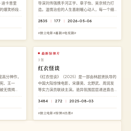
·迪卡普里
导演刘伟强携手河正宇、章子怡、吴京倾力打
的爆笑桥段
造。温情治愈的人生喜剧暖心动人，每一个细
千面玩家》
节都暗藏伏笔。现可在高清影院免费在线观看
2835
177
2026-05-06
，4K 超清
《都市霓虹》高清完整版，1080P 蓝光多端兼
容。
#独立电影#喜剧#电视剧#
最新惊悚片
3 张
红衣怪谈
度高分神作，
《红衣怪谈》（2025）是一部由林超贤执导的
宪、王一
中国大陆惊悚电影，宋康昊、北野武、周润发
被无情揭
等实力演员联袂主演。诡异氛围层层递进直击
。访问高清
观众内心。在线观看免费高清完整电影《红衣
3484
272
2025-08-03
高清在线观
怪谈》，杜比全景声流畅播放，永久免费、零
广告。
#独立电影#惊悚#动漫#