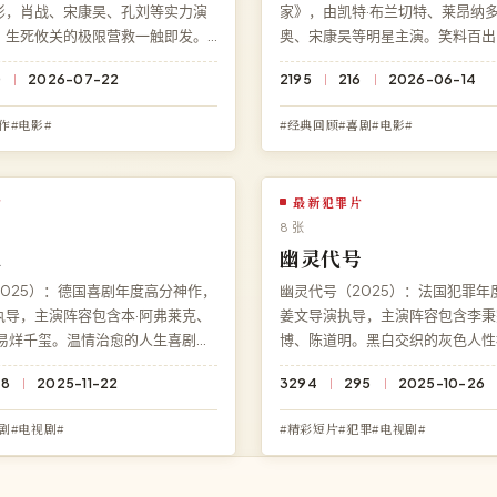
影，肖战、宋康昊、孔刘等实力演
家》，由凯特·布兰切特、莱昂纳多
。生死攸关的极限营救一触即发。
奥、宋康昊等明星主演。笑料百出
费高清完整电影《飓风潜伏》，HD
一刻不断。在高清影院免费观看《
0
2026-07-22
2195
216
2026-06-14
放，永久免费、零广告。
高清完整电影，无需下载、无需注册
多端流畅播放。
作#电影#
#经典回顾#喜剧#电影#
片
最新犯罪片
8 张
人
幽灵代号
025）：德国喜剧年度高分神作，
幽灵代号（2025）：法国犯罪年
执导，主演阵容包含本·阿弗莱克、
姜文导演执导，主演阵容包含李秉
、易烊千玺。温情治愈的人生喜剧暖
博、陈道明。黑白交织的灰色人性
局充满意料之外的深刻反转。访问
开，结局充满意料之外的深刻反转
48
2025-11-22
3294
295
2025-10-26
享《逆光证人》免费完整版高清在
影院即享《幽灵代号》免费完整版
 蓝光极速加载。
看，HD 高清极速加载。
剧#电视剧#
#精彩短片#犯罪#电视剧#