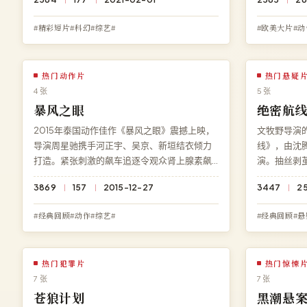
转。访问高清影院即享《霓虹倒计时》免费完
影院免费提
整版高清在线观看，1080P 蓝光极速加载。
杜比全景声
#精彩短片#科幻#综艺#
#欧美大片#动
热门动作片
热门悬疑
4 张
5 张
暴风之眼
绝密航
2015年泰国动作佳作《暴风之眼》震撼上映，
文牧野导演的
导演周星驰携手河正宇、吴京、新垣结衣倾力
线》，由沈
打造。紧张刺激的飙车追逐令观众肾上腺素飙
演。抽丝剥
升，每一个细节都暗藏伏笔。现可在高清影院
清影院免费
3869
157
2015-12-27
3447
25
免费在线观看《暴风之眼》高清完整版，4K 超
无需下载、无
清多端兼容。
#经典回顾#动作#综艺#
#经典回顾#悬
热门犯罪片
热门惊悚
7 张
7 张
苍狼计划
黑潮悬