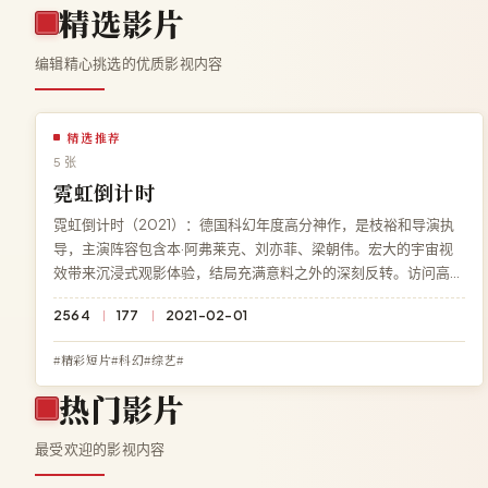
精选影片
编辑精心挑选的优质影视内容
精选推荐
5 张
霓虹倒计时
霓虹倒计时（2021）：德国科幻年度高分神作，是枝裕和导演执
导，主演阵容包含本·阿弗莱克、刘亦菲、梁朝伟。宏大的宇宙视
效带来沉浸式观影体验，结局充满意料之外的深刻反转。访问高清
影院即享《霓虹倒计时》免费完整版高清在线观看，1080P 蓝光
2564
177
2021-02-01
极速加载。
#精彩短片#科幻#综艺#
热门影片
最受欢迎的影视内容