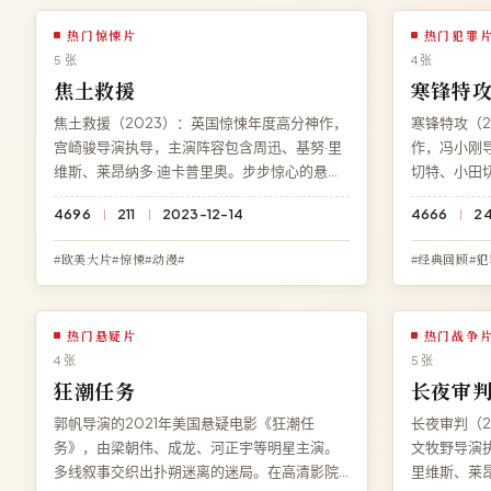
热门惊悚片
热门犯罪
5 张
4 张
焦土救援
寒锋特
焦土救援（2023）：英国惊悚年度高分神作，
寒锋特攻（2
宫崎骏导演执导，主演阵容包含周迅、基努·里
作，冯小刚
维斯、莱昂纳多·迪卡普里奥。步步惊心的悬念
切特、小田
铺陈令人毛骨悚然，结局充满意料之外的深刻
凶步步惊心
4696
211
2023-12-14
4666
2
反转。访问高清影院即享《焦土救援》免费完
访问高清影
整版高清在线观看，杜比全景声极速加载。
清在线观看，
#欧美大片#惊悚#动漫#
#经典回顾#犯
热门悬疑片
热门战争
4 张
5 张
狂潮任务
长夜审
郭帆导演的2021年美国悬疑电影《狂潮任
长夜审判（2
务》，由梁朝伟、成龙、河正宇等明星主演。
文牧野导演
多线叙事交织出扑朔迷离的迷局。在高清影院
里维斯、莱