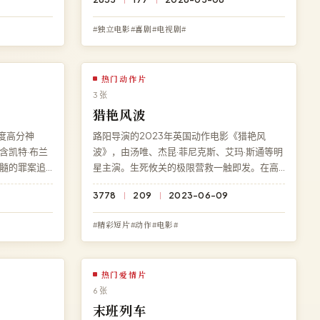
畅播放。
《都市霓虹》高清完整版，1080P 蓝光多端兼
容。
#独立电影#喜剧#电视剧#
热门动作片
3 张
猎艳风波
度高分神
路阳导演的2023年英国动作电影《猎艳风
含凯特·布兰
波》，由汤唯、杰昆·菲尼克斯、艾玛·斯通等明
髓的罪案追
星主演。生死攸关的极限营救一触即发。在高
深刻反转。
清影院免费观看《猎艳风波》高清完整电影，
3778
209
2023-06-09
费完整版高
无需下载、无需注册，BD 蓝光多端流畅播放。
#精彩短片#动作#电影#
热门爱情片
6 张
末班列车