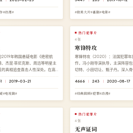
供《白昼追凶》完整版在线观看，
下载、无需注册，HD 高清多端流
画质流畅播放，无广告无需注册。
作#动漫#
#欧美大片#喜剧#电影#
片
热门犯罪片
4 张
线
寒锋特攻
2019年韩国悬疑电影《绝密航
寒锋特攻（2020）：法国犯罪年
腾、杰昆·菲尼克斯、周迅等明星主
作，冯小刚导演执导，主演阵容包
茧的真相追查直击人性深处。在高
切特、小田切让、甄子丹。深入骨
观看《绝密航线》高清完整电影，
凶步步惊心，结局充满意料之外的
1
2019-03-21
4666
243
2020-08-17
需注册，4K 超清多端流畅播放。
访问高清影院即享《寒锋特攻》免
清在线观看，BD 蓝光极速加载。
疑#电视剧#
#经典回顾#犯罪#动漫#
片
热门犯罪片
4 张
案
无声证词