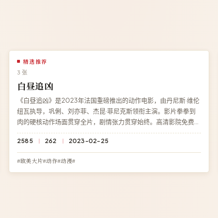
精选推荐
3 张
白昼追凶
《白昼追凶》是2023年法国重磅推出的动作电影，由丹尼斯·维伦
纽瓦执导，巩俐、刘亦菲、杰昆·菲尼克斯领衔主演。影片拳拳到
肉的硬核动作场面贯穿全片，剧情张力贯穿始终。高清影院免费提
供《白昼追凶》完整版在线观看，杜比全景声画质流畅播放，无广
2585
262
2023-02-25
告无需注册。
#欧美大片#动作#动漫#