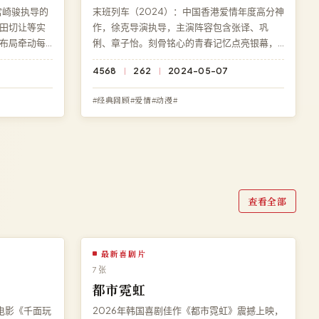
宫崎骏执导的
末班列车（2024）：中国香港爱情年度高分神
田切让等实
作，徐克导演执导，主演阵容包含张译、巩
布局牵动每
俐、章子怡。刻骨铭心的青春记忆点亮银幕，
影《无声证
结局充满意料之外的深刻反转。访问高清影院
4568
262
2024-05-07
久免费、零广
即享《末班列车》免费完整版高清在线观看，
BD 蓝光极速加载。
#经典回顾#爱情#动漫#
查看全部
最新喜剧片
7 张
都市霓虹
电影《千面玩
2026年韩国喜剧佳作《都市霓虹》震撼上映，