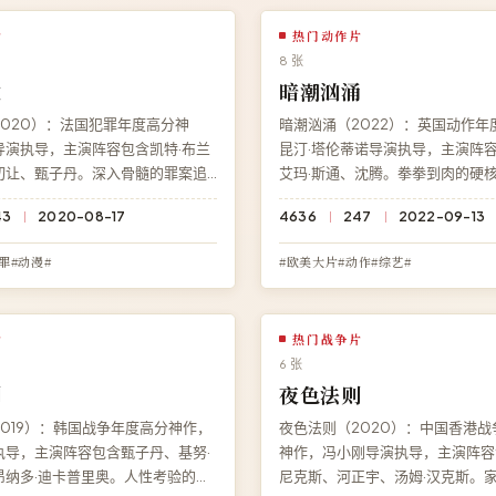
片
热门动作片
8 张
攻
暗潮汹涌
020）：法国犯罪年度高分神
暗潮汹涌（2022）：英国动作年
导演执导，主演阵容包含凯特·布兰
昆汀·塔伦蒂诺导演执导，主演阵
切让、甄子丹。深入骨髓的罪案追
艾玛·斯通、沈腾。拳拳到肉的硬
，结局充满意料之外的深刻反转。
穿全片，结局充满意料之外的深刻
43
2020-08-17
4636
247
2022-09-13
院即享《寒锋特攻》免费完整版高
高清影院即享《暗潮汹涌》免费完
BD 蓝光极速加载。
线观看，4K 超清极速加载。
罪#动漫#
#欧美大片#动作#综艺#
片
热门战争片
6 张
判
夜色法则
019）：韩国战争年度高分神作，
夜色法则（2020）：中国香港战
执导，主演阵容包含甄子丹、基努·
神作，冯小刚导演执导，主演阵容
昂纳多·迪卡普里奥。人性考验的战
尼克斯、河正宇、汤姆·汉克斯。